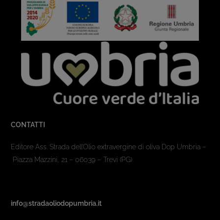
CONTATTI
Editore Ass. Strada dell’Olio extravergine di oliva Dop Umbria –
Piazza Mazzini, 21 – 06039 – Trevi (PG)
info@stradaoliodopumbria.it