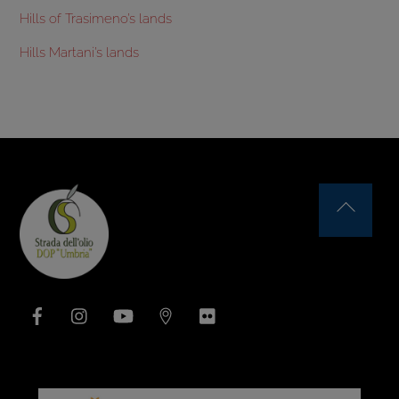
Hills of Trasimeno’s lands
Hills Martani’s lands
Back
To
Top
Facebook
Instagram
YouTube
Issuu
Flickr