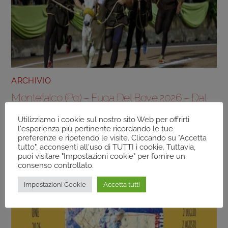
ARCHIVIO
Montefalco (Pg) – Fuga Del Bove 2026 – Dal
30/07/2026 Al 19/08/2026
Utilizziamo i cookie sul nostro sito Web per offrirti
l'esperienza più pertinente ricordando le tue
preferenze e ripetendo le visite. Cliccando su "Accetta
tutto", acconsenti all'uso di TUTTI i cookie. Tuttavia,
puoi visitare "Impostazioni cookie" per fornire un
consenso controllato.
Impostazioni Cookie
Accetta tutti