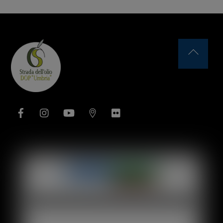
Back
To
Top
Facebook
Instagram
YouTube
Issuu
Flickr