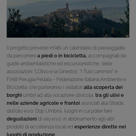
Il progetto prevede infatti un calendario di passeggiate,
da percorrere
a piedi o in bicicletta,
accompagnati da
guide ambientalistiche ed escursionistiche, delle
associazioni “L’Olivo e la Ginestra”, “I Tuoi cammini” e
FIAB Perugia Pedala – Federazione Italiana Ambiente e
Bicicletta; che porteranno i visitatori
alla scoperta dei
borghi
umbri ad alta vocazione olivicola,
tra gli ulivi e
nelle aziende agricole e frantoi
associati alla Strada
dell’olio e.v.o. Dop Umbria, luoghi in cui poter fare
degustazioni
di olio e.v.o. in abbinamento agli altri
prodotti di eccellenza locali ed
esperienze dirette nei
luoghi di produzione.