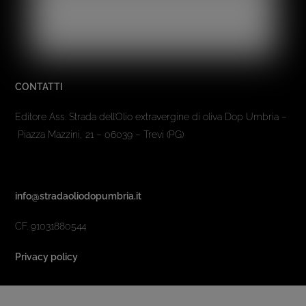
CONTATTI
Editore Ass. Strada dell’Olio extravergine di oliva Dop Umbria –
Piazza Mazzini, 21 – 06039 – Trevi (PG)
info@stradaoliodopumbria.it
CF. 91031880544
Privacy policy