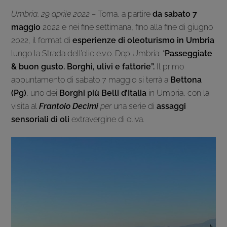
Umbria, 29 aprile 2022 –
Torna, a partire
da sabato 7
maggio
2022 e nei fine settimana, fino alla fine di giugno
2022, il format di
esperienze di oleoturismo in Umbria
lungo la Strada dell’olio e.v.o. Dop Umbria: “
Passeggiate
& buon gusto. Borghi, ulivi e fattorie”.
Il primo
appuntamento di sabato 7 maggio si terrà a
Bettona
(Pg)
, uno dei
Borghi più Belli d’Italia
in Umbria, con la
visita al
Frantoio Decimi
per
una serie di
assaggi
sensoriali di oli
extravergine di oliva.