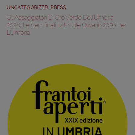
UNCATEGORIZED
,
PRESS
Gli Assaggiatori Di Oro Verde Dell’Umbria
2026, Le Semifinali Di Ercole Olivario 2026 Per
L’Umbria