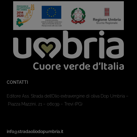
CONTATTI
Editore Ass. Strada dell’Olio extravergine di oliva Dop Umbria –
Piazza Mazzini, 21 – 06039 – Trevi (PG)
info@stradaoliodopumbria.it