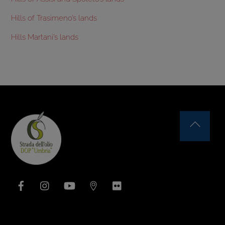
Hills of Trasimeno’s lands
Hills Martani’s lands
Back
To
Top
Facebook
Instagram
YouTube
Issuu
Flickr