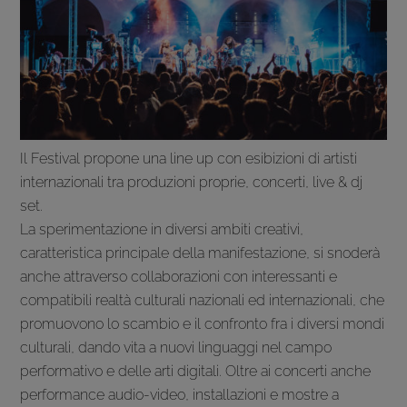
Il Festival propone una line up con esibizioni di artisti
internazionali tra produzioni proprie, concerti, live & dj
set.
La sperimentazione in diversi ambiti creativi,
caratteristica principale della manifestazione, si snoderà
anche attraverso collaborazioni con interessanti e
compatibili realtà culturali nazionali ed internazionali, che
promuovono lo scambio e il confronto fra i diversi mondi
culturali, dando vita a nuovi linguaggi nel campo
performativo e delle arti digitali. Oltre ai concerti anche
performance audio-video, installazioni e mostre a