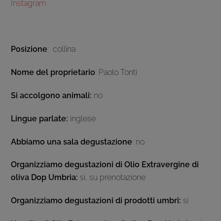
Instagram
Posizione
: collina
Nome del proprietario
: Paolo Tonti
Si accolgono animali:
no
Lingue parlate:
inglese
Abbiamo una sala degustazione
: no
Organizziamo degustazioni di Olio Extravergine di
oliva Dop Umbria:
si, su prenotazione
Organizziamo degustazioni di prodotti umbri:
si