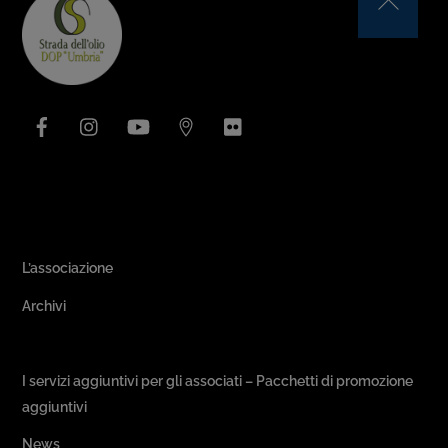
Back
To
Top
Facebook
Instagram
YouTube
Issuu
Flickr
Area Associativa
L’associazione
Archivi
Passeggiate & Buon Gusto
I servizi aggiuntivi per gli associati – Pacchetti di promozione
aggiuntivi
News