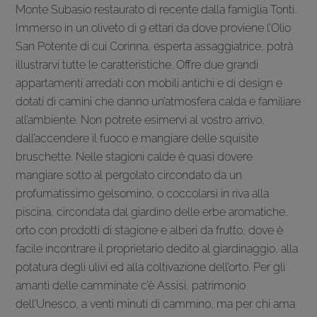
Monte Subasio restaurato di recente dalla famiglia Tonti.
Immerso in un oliveto di 9 ettari da dove proviene l’Olio
San Potente di cui Corinna, esperta assaggiatrice, potrà
illustrarvi tutte le caratteristiche. Offre due grandi
appartamenti arredati con mobili antichi e di design e
dotati di camini che danno un’atmosfera calda e familiare
all’ambiente. Non potrete esimervi al vostro arrivo,
dall’accendere il fuoco e mangiare delle squisite
bruschette. Nelle stagioni calde è quasi dovere
mangiare sotto al pergolato circondato da un
profumatissimo gelsomino, o coccolarsi in riva alla
piscina, circondata dal giardino delle erbe aromatiche,
orto con prodotti di stagione e alberi da frutto, dove è
facile incontrare il proprietario dedito al giardinaggio, alla
potatura degli ulivi ed alla coltivazione dell’orto. Per gli
amanti delle camminate c’è Assisi, patrimonio
dell’Unesco, a venti minuti di cammino, ma per chi ama