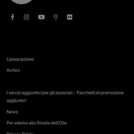
Top
Facebook
Instagram
YouTube
Issuu
Flickr
Area Associativa
L’associazione
Archivi
Passeggiate & Buon Gusto
I servizi aggiuntivi per gli associati – Pacchetti di promozione
aggiuntivi
News
Per aderire alla Strada dell’Olio