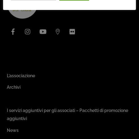
To
Top
Facebook
Instagram
YouTube
Issuu
Flickr
Area Associativa
L’associazione
Archivi
Passeggiate & Buon Gusto
I servizi aggiuntivi per gli associati – Pacchetti di promozione
aggiuntivi
News