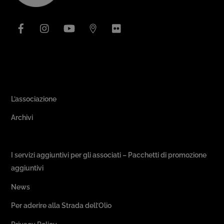
Top
Facebook
Instagram
YouTube
Issuu
Flickr
Area Associativa
L’associazione
Archivi
Passeggiate & Buon Gusto
I servizi aggiuntivi per gli associati – Pacchetti di promozione
aggiuntivi
News
Per aderire alla Strada dell’Olio